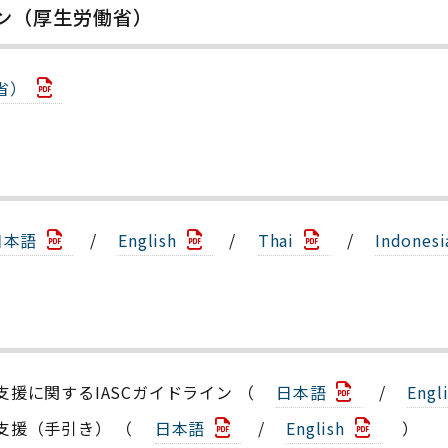
イン（厚生労働省）
省）
日本語
/
English
/
Thai
/
Indonesi
援に関するIASCガイドライン （
日本語
/
Engl
的支援（手引き） （
日本語
/
English
）