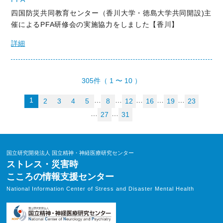
四国防災共同教育センター（香川大学・徳島大学共同開設)主
催によるPFA研修会の実施協力をしました【香川】
詳細
305件（ 1 〜 10 ）
1
…
…
…
…
…
2
3
4
5
8
12
16
19
23
…
…
27
31
国立研究開発法人 国立精神・神経医療研究センター
ストレス・災害時
こころの情報支援センター
National Information Center of Stress and Disaster Mental Health