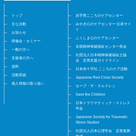
トップ
岩手県こころのケアセンター
主な活動
みやぎ心のケアセンター 伝承サイ
ト
お知らせ
ふくしま心のケアセンター
研修会・セミナー
全国精神保健福祉センター長会
一般の方へ
社団法人日本精神保健福祉士協
支援者の方へ
会 災害支援ガイドライン
資料
日本赤十字社 こころのケア活動
活動実績
Japanese Red Cross Society
個人情報の取り扱い
セーブ・ザ・チルドレン
Save the Children
日本トラウマティック・ストレス
学会
Japanese Society for Traumatic
Stress Studies
社団法人日本心理学会 災害復興