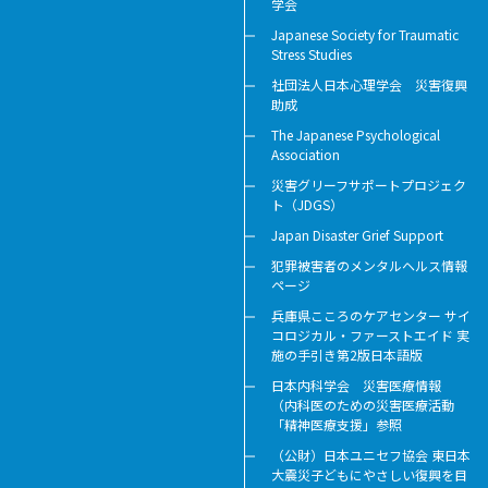
学会
Japanese Society for Traumatic
Stress Studies
社団法人日本心理学会 災害復興
助成
The Japanese Psychological
Association
災害グリーフサポートプロジェク
ト（JDGS）
Japan Disaster Grief Support
犯罪被害者のメンタルヘルス情報
ページ
兵庫県こころのケアセンター サイ
コロジカル・ファーストエイド 実
施の手引き第2版日本語版
日本内科学会 災害医療情報
（内科医のための災害医療活動
「精神医療支援」参照
（公財）日本ユニセフ協会 東日本
大震災子どもにやさしい復興を目