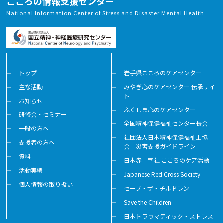
こころの情報支援センター
National Information Center of Stress and Disaster Mental Health
トップ
岩手県こころのケアセンター
主な活動
みやぎ心のケアセンター 伝承サイ
ト
お知らせ
ふくしま心のケアセンター
研修会・セミナー
全国精神保健福祉センター長会
一般の方へ
社団法人日本精神保健福祉士協
支援者の方へ
会 災害支援ガイドライン
資料
日本赤十字社 こころのケア活動
活動実績
Japanese Red Cross Society
個人情報の取り扱い
セーブ・ザ・チルドレン
Save the Children
日本トラウマティック・ストレス