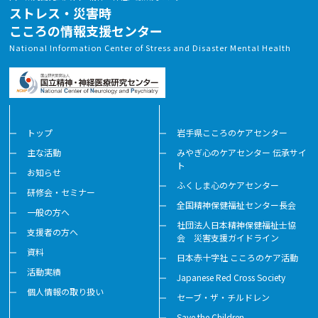
ストレス・災害時
こころの情報支援センター
National Information Center of Stress and Disaster Mental Health
2026-02-24
愛知県刈谷市健康推進課主催によるPFA講演会の実施
協力をしました（オンライン）【愛知】
詳細
トップ
岩手県こころのケアセンター
主な活動
みやぎ心のケアセンター 伝承サイ
2026-02-20
ト
お知らせ
東京都「令和7年度災害時精神科医療体制整備事業
ふくしま心のケアセンター
研修会・セミナー
（災害時精神科医療研修）」を実施しました【国立精
全国精神保健福祉センター長会
神・神経医療研究センター】
一般の方へ
社団法人日本精神保健福祉士協
支援者の方へ
詳細
会 災害支援ガイドライン
資料
日本赤十字社 こころのケア活動
活動実績
Japanese Red Cross Society
個人情報の取り扱い
セーブ・ザ・チルドレン
Save the Children