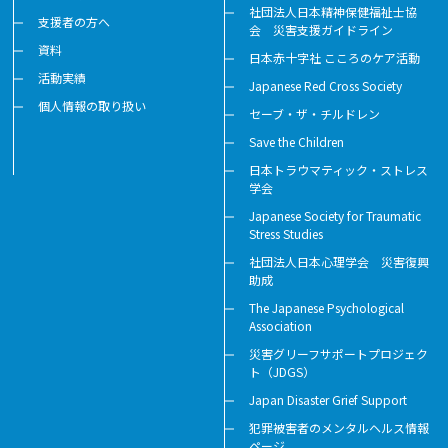
社団法人日本精神保健福祉士協
支援者の方へ
会 災害支援ガイドライン
資料
日本赤十字社 こころのケア活動
活動実績
Japanese Red Cross Society
個人情報の取り扱い
セーブ・ザ・チルドレン
Save the Children
日本トラウマティック・ストレス
学会
Japanese Society for Traumatic
Stress Studies
社団法人日本心理学会 災害復興
助成
The Japanese Psychological
Association
災害グリーフサポートプロジェク
ト（JDGS）
Japan Disaster Grief Support
犯罪被害者のメンタルヘルス情報
ページ