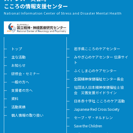
こころの情報支援センター
National Information Center of Stress and Disaster Mental Health
2026-02-24
愛知県刈谷市健康推進課主催によるPFA講演会の実施
協力をしました（オンライン）【愛知】
関連サイトへのリンク
トップ
岩手県こころのケアセンター
主な活動
みやぎ心のケアセンター 伝承サイ
2026-02-20
ト
お知らせ
東京都「令和7年度災害時精神科医療体制整備事業
ふくしま心のケアセンター
研修会・セミナー
（災害時精神科医療研修）」を実施しました【国立精
全国精神保健福祉センター長会
神・神経医療研究センター】
一般の方へ
社団法人日本精神保健福祉士協
支援者の方へ
関連サイトへのリンク
会 災害支援ガイドライン
資料
日本赤十字社 こころのケア活動
活動実績
Japanese Red Cross Society
個人情報の取り扱い
セーブ・ザ・チルドレン
Save the Children