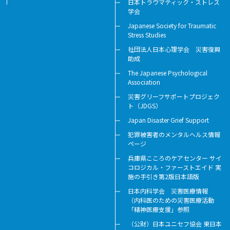
日本トラウマティック・ストレス
学会
Japanese Society for Traumatic
Stress Studies
社団法人日本心理学会 災害復興
助成
The Japanese Psychological
Association
災害グリーフサポートプロジェク
ト（JDGS）
Japan Disaster Grief Support
犯罪被害者のメンタルヘルス情報
ページ
兵庫県こころのケアセンター サイ
コロジカル・ファーストエイド 実
施の手引き第2版日本語版
日本内科学会 災害医療情報
（内科医のための災害医療活動
「精神医療支援」参照
（公財）日本ユニセフ協会 東日本