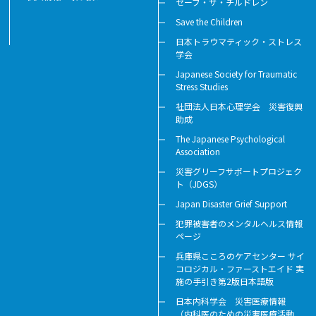
セーブ・ザ・チルドレン
Save the Children
日本トラウマティック・ストレス
学会
Japanese Society for Traumatic
Stress Studies
社団法人日本心理学会 災害復興
助成
The Japanese Psychological
Association
災害グリーフサポートプロジェク
ト（JDGS）
Japan Disaster Grief Support
犯罪被害者のメンタルヘルス情報
ページ
兵庫県こころのケアセンター サイ
コロジカル・ファーストエイド 実
施の手引き第2版日本語版
日本内科学会 災害医療情報
（内科医のための災害医療活動