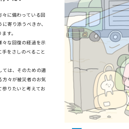
方々に備わっている回
うに寄り添うべきか、
ります。
様々な回復の経過を示
に手をさしのべること
しては、そのための適
る方々が被災者のお気
て参りたいと考えてお